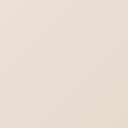
デスクトップに保存されているPDFファイル
のアイコン見方
Outlook.comにメールが送れない／届かな
い不達問題
Word-対象画像を一括選択（グループ化）
これからのメールはどうなる？不達を回避す