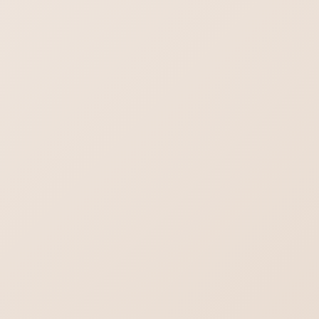
行政書士／司法書士のホームページ制作｜や
わらかさより堅実さを。
ヨガの集客出来るホームぺージ作成。生徒さ
んの知りたいことを理解する。
iPhoneメール プライマリを削除
ワードプレス7.0の不具合-管理画面の文字が消える？真っ白？