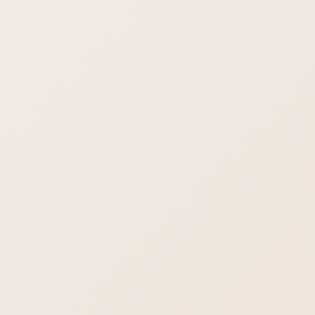
で検索するかな？」という、キーワード予測は本当に大切でし
て、SEO対策が成功するかどうかはここにかかっているといっ
ても過言ではありません。 このページは超重要なペ […]
SEO対策
SEO対策【2024年最新版】 技術的
なSEO対策について
SEO対策 の基本を理解しよう2024年最新版 #SEO対策 #ブログ
#SEO #ウェブ集客 #ホームぺージ集客 何度も読み返してみて
ください！ 特にこのページは一度で覚えるのは難しいので、わ
からない箇所は何度も読み返 […]
検索