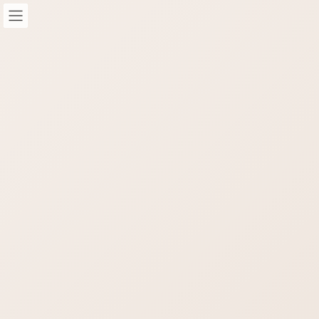
コ
ナ
ン
ビ
テ
ゲ
ン
ー
ツ
シ
へ
ョ
STAFF-Blog
ス
ン
キ
に
ッ
移
HOME
STAFF-Blog
seo
プ
動
seo
SEO対策
SEO対策におけるキーワード予測
はリスト化しよう
キーワード予測の理解を深めよう お客様が「どんなキーワード