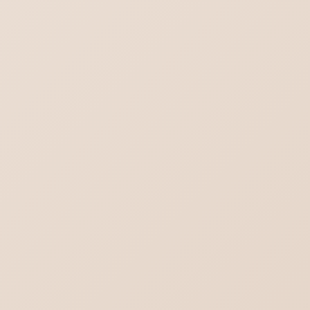
る方法
チャットGPT｜スレッドを一括削除する方法
ロリポップ SPF DKIM DMARCを設定する
DMARC設定（ポリシー）と受信側DMARC
設定の違い