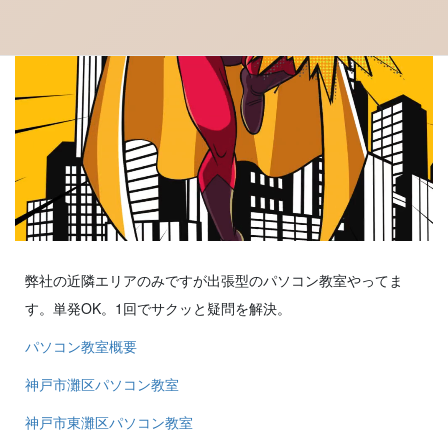
弊社の近隣エリアのみですが出張型のパソコン教室やってま
す。単発OK。1回でサクッと疑問を解決。
パソコン教室概要
神戸市灘区パソコン教室
神戸市東灘区パソコン教室