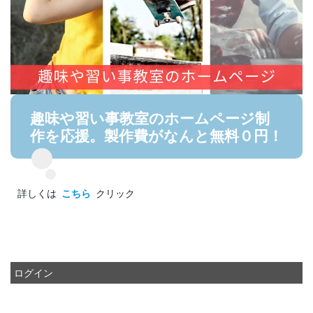
趣味や習い事教室のホームページ制
作を応援。製作費がなんと無料０円！
詳しくは
こちら
クリック
ログイン