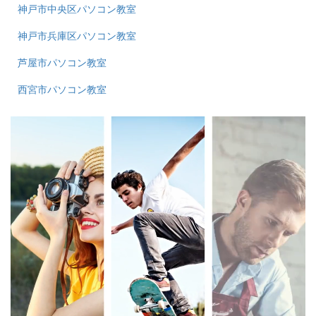
神戸市中央区パソコン教室
神戸市兵庫区パソコン教室
芦屋市パソコン教室
西宮市パソコン教室