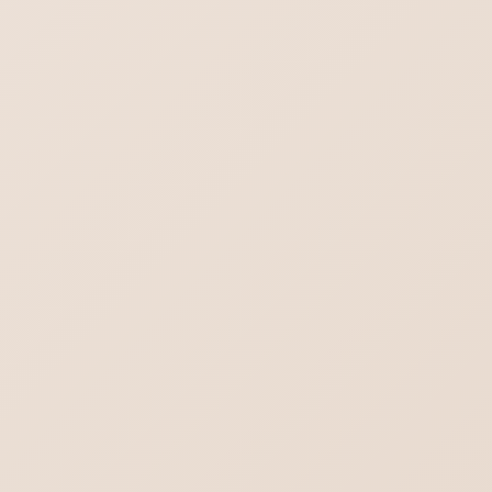
ホームページは必要？
はじめてのホームページ制作依頼・よくある
不安や疑問をまとめました
行政書士／司法書士のホームページ制作｜や
わらかさより堅実さを。
ヨガの集客出来るホームぺージ作成。生徒さ
んの知りたいことを理解する。