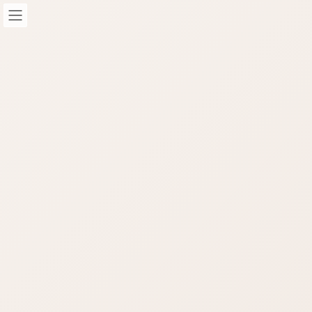
コ
ナ
ン
ビ
テ
ゲ
ン
ー
ツ
シ
へ
ョ
STAFF-Blog
ス
ン
キ
に
ッ
移
HOME
STAFF-Blog
STAFFブログ
プ
動
STAFFブログ
STAFFブログ
iPhoneメール プライマリを削除
iPhoneメールにプライマリとかすべてのメール
とか、カテゴリが表示されるようになりました