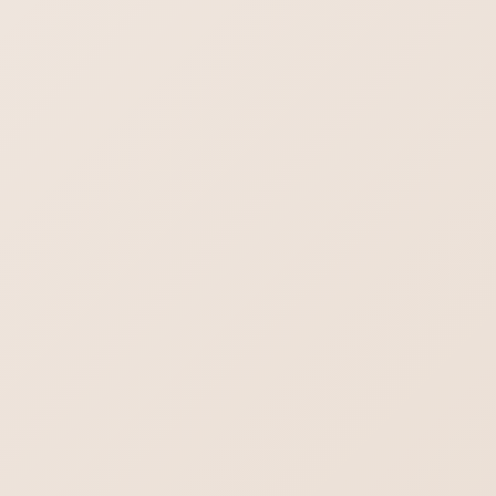
メール設定のよくあるご質問やトラブル解決
メールアドレスは何がいい？独自
ドメインメール？Gmail？
個人事業主さんや小規模事業所などから主として使うメールア
ドレスはいったい何がいいのか？よく尋ねられます。独自ドメ
イン？Gmail？Outlook.com? プロバイダメール（niftyやocnな
ど）？
STAFFブログ
SEOの基本｜内部SEOと外部対策
について
はじめにSEOとは？ 初めてホームぺージを作った場合、SEOは
気になるところだと思います。SEOというのは、Google検索に