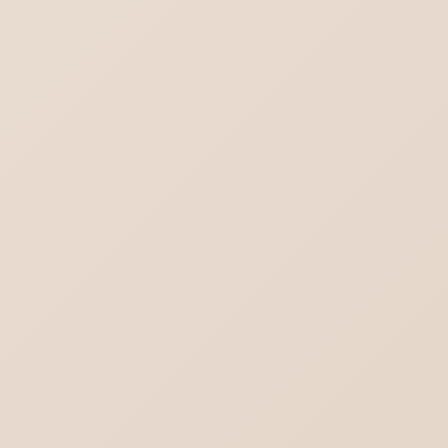
Word-対象画像を一括選択（グループ化）
これからのメールはどうなる？不達を回避す
る方法
チャットGPT｜スレッドを一括削除する方法