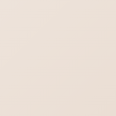
おいて上位表示を目指してあれこれ対策することです。その対
策として「内部SEO」と「外部対策」と […]
投
固
固
固
1
2
…
13
»
稿
定
定
定
の
ペ
ペ
ペ
検索
ペ
ー
ー
ー
ー
ジ
ジ
ジ
ジ
ブログ一覧を見る
送
り
2026年8月7日
最新情報！
飲食店向けホームページ制作 【飲食店】に