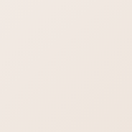
除する方法
チャットGPTって気づいたらスレッドが乱立していませんか？
ちょっとうざいですよね。チャットGPTではついにスレッド一
括削除機能が実装されました。サクッとスレッドを一括削除し
ましょう。
メール設定のよくあるご質問やトラブル解決
ロリポップ SPF DKIM DMARCを設
定する
ロリポップのメール設定でSPF DKIM DMARCを設定するとき
ハマったので参考ください。ネームサーバーが「ロリポップ！
レンタルサーバー」を向いているならSPF DKIM DMARCの設
定ができません