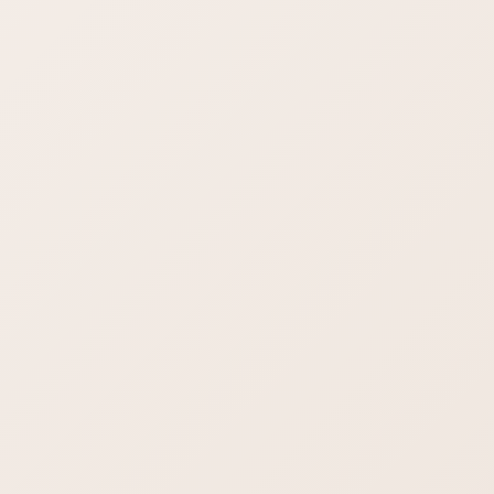
ワードプレス7.0の不具合-管理画面の文字が消える？真っ白？
ワードプレスの方向性 ワードプレスの方向性として、みなさん
が投稿や編集をされる管理画面自体を、実際のサイトの表現に
近づけたいという想いはあると思います。 公式 […]
メール設定のよくあるご質問やトラブル解決
これからのメールはどうなる？不
達を回避する方法
どんどん迷惑メールが増え、どんどんセキュリティが厳しくな
り、メールの不達問題が深刻になっています。これからのメー
ルはどうなる？不達を回避する方法。
STAFFブログ
チャットGPT｜スレッドを一括削