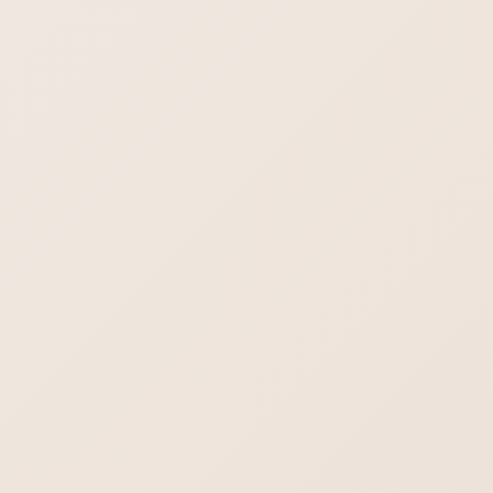
メール設定のよくあるご質問やトラブル解決
DMARC設定（ポリシー）と受信側
DMARC設定の違い
SPF・DKIM・DMARC設定（ポリシー）・受信側DMARC設定
を正しく理解して快適なメールライフを送りましょう。
メール設定のよくあるご質問やトラブル解決
Outlook(new)の対義語は
Outlook(classic)ではない
Outlookってnewとかclassicとか.comとかややこしいですね。
Outlook newとは？Outlook classicとは？違いってなに？
Outlook classicが問題児 古いOutlookのこと […]