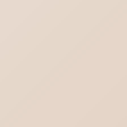
ロリポップ SPF DKIM DMARCを設定する
DMARC設定（ポリシー）と受信側DMARC
設定の違い
Outlook(new)の対義語はOutlook(classic)
ではない