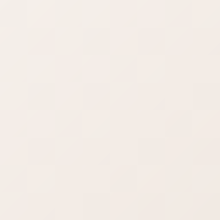
が、このとてつもなく邪魔なカテゴリーを削除
しましょう。
STAFFブログ
デスクトップに保存されている
PDFファイルのアイコン見方
デスクトップに保存されているPDFファイルのアイコンです
が、アドビのアクロバットリーダーで閲覧したモノを保存した
のか、ブラウザで閲覧したモノを保存したのかによって、アイ
コンのマーク（感じ？）が変わります。 PDFファイル […]
STAFFブログ
ワードプレス7.0の不具合-管理画面の文字が消
える？真っ白？