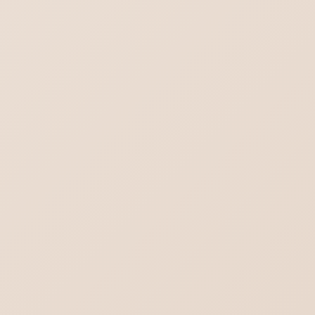
iPhoneメール プライマリを削除
ワードプレス7.0の不具合-管理画面の文字が消える？真っ白？
デスクトップに保存されているPDFファイル
のアイコン見方
Outlook.comにメールが送れない／届かな
い不達問題