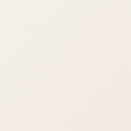
ウェブ上で動作するクラウド型のメーラーです。お使いのスマ
ホやパソコンから下記にアクセスしてください。何台の端末か
らアクセスしてもOKですが、原則一人用です。
https://secure.xserver.ne.jp/xapanel/login/xserver/mail/
アクセスしましたら、そのページを、ご自身のパソコンのお気
に入りや、スマホのトップ画面に保存ください。以降は常にこ
こにアクセスしてメールの確認や送受信を行います。