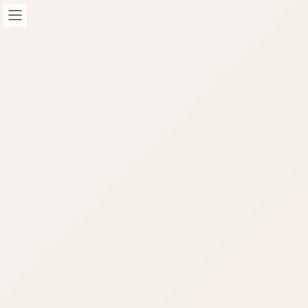
コ
ナ
ン
ビ
テ
ゲ
ン
ー
ツ
シ
へ
ョ
STAFF-Blog
ス
ン
キ
に
ッ
移
HOME
STAFF-Blog
STAFFブログ
プ
動
エックスサーバー【webメール】使い方
/ 最終更新日時 :
2024年4月29日
nop-masao
STAFFブログ
エックスサーバー【webメール】
使い方
エックスサーバー【webメール】の使い方について