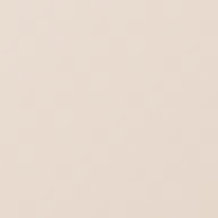
デスクトップに保存されているPDFファイル
のアイコン見方
Outlook.comにメールが送れない／届かな
い不達問題
Word-対象画像を一括選択（グループ化）
これからのメールはどうなる？不達を回避す