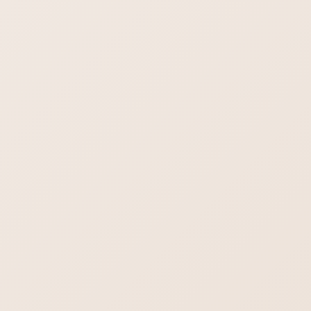
少し慣れて頂く必要はございますが、ごくごく一般的なメール
フォームです。新規作成や送信、受信トレイ・送信済みトレイ
など。テストメールなどで実際にメールを送受信されてみてく
ださい。