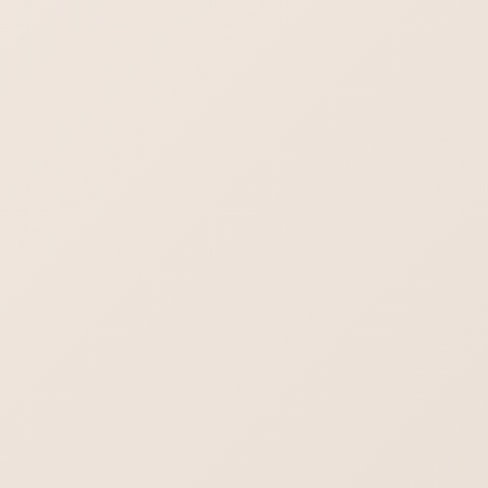
1点だけ注意点ですが、画面左下のパーセンテージ表示が100%
になりますと、送受信できなくなりますので、適当な数字を基
準にして（50%,70%など）定期的に受信トレイ、送信済みトレ
イ、ゴミ箱などを削除されてください。削除することで０％に
近付きます。