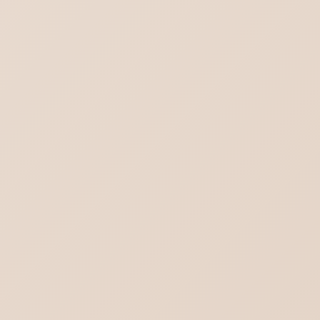
る方法
チャットGPT｜スレッドを一括削除する方法
ロリポップ SPF DKIM DMARCを設定する
DMARC設定（ポリシー）と受信側DMARC
設定の違い