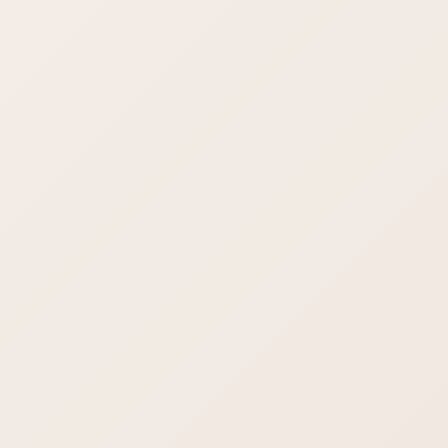
お伝えしているメールアドレスとパスワードでログインしてく
ださい。ログインしますともう一度「ウェブメールにログイン
する」というところがありますのでそちらをクリックくださ
い。メールを送受信する画面に切り替わります。
パスワード変更や転送設定を行う場合も、この画面から可能で