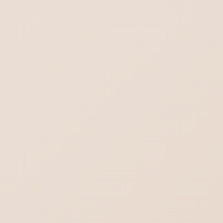
行政書士／司法書士のホームページ制作｜や
わらかさより堅実さを。
ヨガの集客出来るホームぺージ作成。生徒さ
んの知りたいことを理解する。
iPhoneメール プライマリを削除
ワードプレス7.0の不具合-管理画面の文字が消える？真っ白？