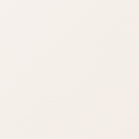
SEO対策プランの方は「AIOSEO」というプラグインが導入し
ております。All In One SEOの略で「AIOSEO」といいます
が、こちらのプラグインは「英語で書かれているウェブサイ
ト」を基準に点数化しておりますので、日本語サイトの場合
「点数」は無視してください。
SEO対策プランでない方は導入されていないことがあります。