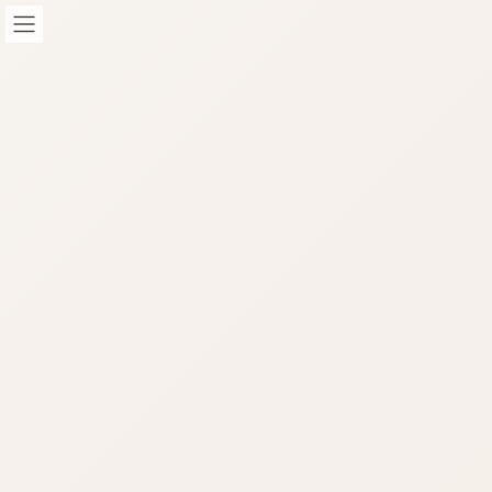
コ
ナ
ン
ビ
テ
ゲ
ン
ー
ツ
シ
へ
ョ
STAFF-Blog
ス
ン
キ
に
ッ
移
HOME
STAFF-Blog
STAFFブログ
プ
動
SEO対策｜AIOSEO-All In One SEOについて
/ 最終更新日時 :
2024年2月2日
nop-masao
STAFFブログ
SEO対策｜AIOSEO-All In One SEO
について