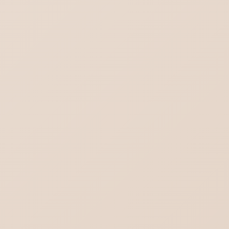
Word-対象画像を一括選択（グループ化）
これからのメールはどうなる？不達を回避す
る方法
チャットGPT｜スレッドを一括削除する方法