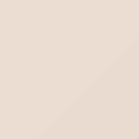
ホームページは必要？
はじめてのホームページ制作依頼・よくある
不安や疑問をまとめました
行政書士／司法書士のホームページ制作｜や
わらかさより堅実さを。
ヨガの集客出来るホームぺージ作成。生徒さ
んの知りたいことを理解する。