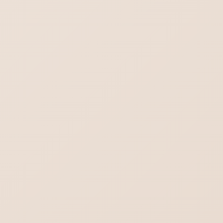
STAFFブログ
次の記事
ホームページタイトルと要約文
について
検索
ブログ一覧を見る
2026年8月9日
最新情報！
飲食店向けホームページ制作 【飲食店】に