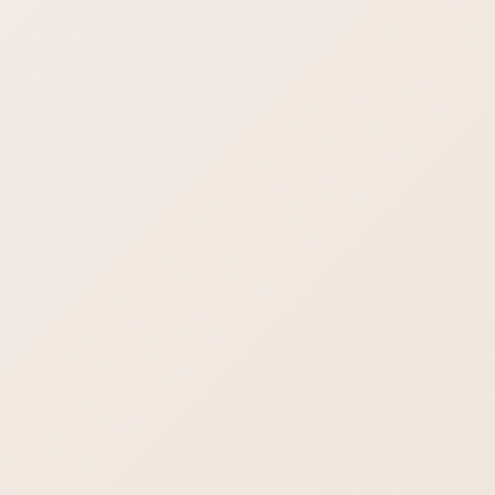
日本語で書かれているウェブサイトはAll In One SEOの指示通
りにやると大きな減点を貰いますので注意されてください。90
点とかいっちゃうと何か間違えている可能性高いです。
すべてを説明するのは大変なので、いくつか抜粋して、
AIOSEOが指摘してくる注意躍起についてご案内します。
description
Meta description length
The meta description is over 160 characters.
メタディスクプリションの長さのことを言っています。160文
字を超えていますよ、160文字に足りないですよと。日本語は
２バイト、英語は１バイトです。メタディスクプリションは日
本語であれば８０文字です。基準がそもそも違いますので、All
In One SEO の言う通り（点数を取りに行くと）、実際は大き
な減点対象です。