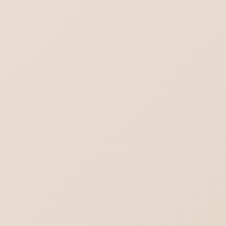
iPhoneメール プライマリを削除
ワードプレス7.0の不具合-管理画面の文字が消える？真っ白？
デスクトップに保存されているPDFファイル
のアイコン見方
Outlook.comにメールが送れない／届かな
い不達問題