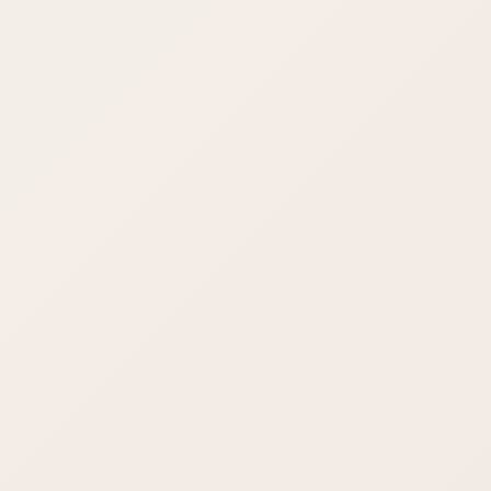
AIOAEOの機能とは？
SEO対策を良好に導くための採点機能です（採点機能もあると
いう感じ）
採点したいから入れているわけではないため、採点機能は無視
してください。日本語サイトで機能しません。
Table of Contents
点数は70点ぐらいが正解
90点だとむしろマイナス
description
links
Transition words
ブログ投稿画面に大きく表示されてしまっている場合
All In One SEO の採点基準は問題だらけ
点数は70点ぐらいが正解
All In One SEOはアメリカのプラグインであるため、日本語の