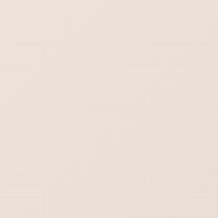
All In One SEO の点数を取りにいかないでください。よろしく
お願いします。
SEO対策の本質につきましては、
下記のブログに書かれていることがすべてなので、ぜひこちら
のブログを参考ください。
SEO対策ブログ【初めに読もう】SEO対策の本質
STAFFブログ
カテゴリー
SEO対策
前の記事
SEO対策におけるキーワード予
測はリスト化しよう