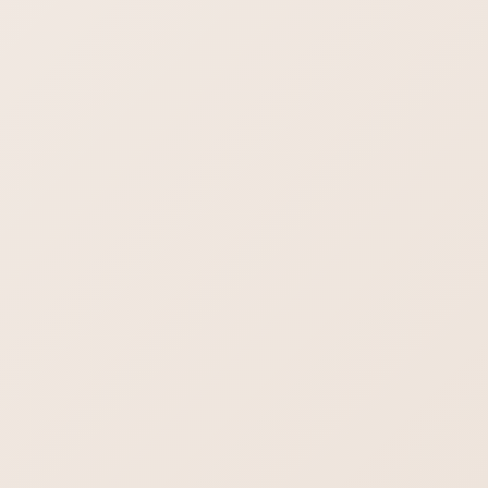
links
External links
No outbound links were found. Link out to external
resources.
外部リンクが見当たらないと言っています。SEOの基準に外部
リンクをつけたほうが有利という基準はありません。むしろ評
価を相手に渡すという基準はありますので、価値のない発リン
クをすれば、減点対象になることすら考えられます。
Transition words
Transition words
None of the sentences contain transition words. Use some.
文章の中に遷移語（せんいご）が含まれていないと指摘してい