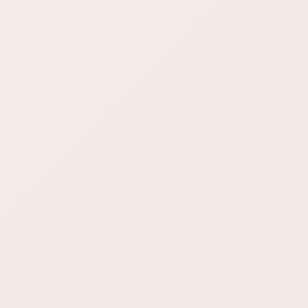
サイトに導入しても正しく機能しません。
いっぱい✖が付いて点数が60点とか70点になると思います。
日本語サイトの場合は70点前後でOKです。
90点だとむしろマイナス