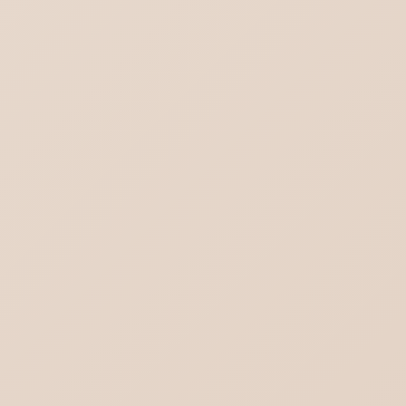
ロリポップ SPF DKIM DMARCを設定する
DMARC設定（ポリシー）と受信側DMARC
設定の違い
Outlook(new)の対義語はOutlook(classic)
ではない