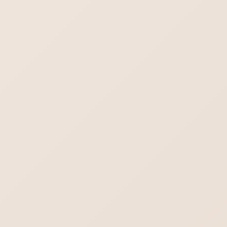
All In One SEO の採点基準は問題だら
け
All In One SEO の採点基準は日本語サイトには役に立たないで
す。
弊社の上位表示できているブログなども、All In One SEO は無
視しているので、点数でいうなら、60点とか70点のブログばか
りです。