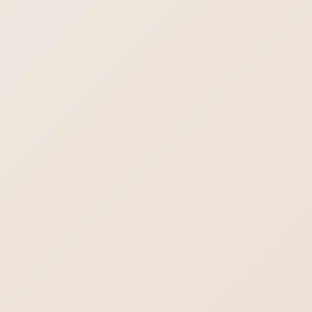
ます。遷移語とはつなぎ言葉のことです。「たとえば」「つま
り」「なぜなら」といった言葉。それを入れても点数はあがり
ません。なぜなら英語基準だからです。
All In One SEOの点数を取りに行くなら、文章の途中途中に、
For instance、What you mean、becauseといった英語を織り
交ぜなければなりません。
ブログ投稿画面に大きく表示されてしま
っている場合
AIOSEOの設定詳細がブログ投稿画面の下部に大きく表示され
てしまっている場合は、右下▼マークで閉じられますので、閉
じておいていただければOKです。