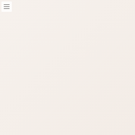
コ
ナ
ン
ビ
テ
ゲ
ン
ー
ツ
シ
へ
ョ
STAFF-Blog
ス
ン
キ
に
ッ
移
HOME
STAFF-Blog
STAFFブログ
プ
動
忘れてました。HP作成講座の講師をやってきました。
/ 最終更新日時 :
2021年12月12日
nop-masao
STAFFブログ
忘れてました。HP作成講座の講師
をやってきました。
めちゃくちゃ忘れてましたが、そういえばホームページ作成講