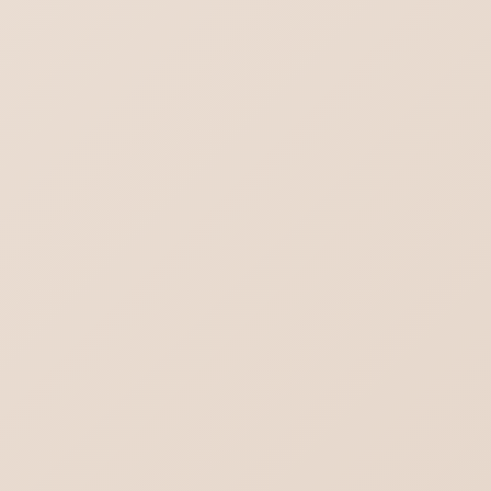
ワードプレス7.0の不具合-管理画面の文字が消える？真っ白？
デスクトップに保存されているPDFファイル
のアイコン見方
Outlook.comにメールが送れない／届かな
い不達問題
Word-対象画像を一括選択（グループ化）