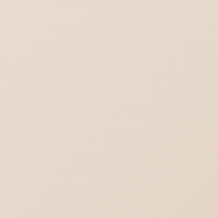
これからのメールはどうなる？不達を回避す
る方法
チャットGPT｜スレッドを一括削除する方法
ロリポップ SPF DKIM DMARCを設定する
DMARC設定（ポリシー）と受信側DMARC
設定の違い