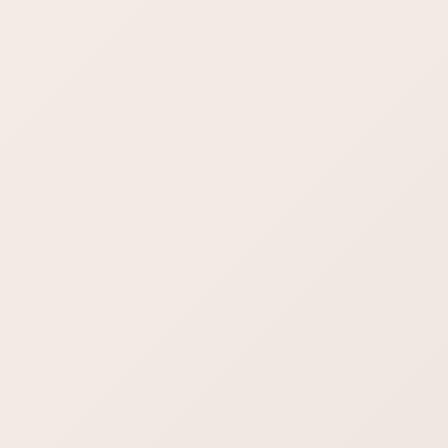
ご参加いただいた方々にとって、お役に立てたかわかりません
が個人的には楽しかったです、ありがとうございました！
プロジェクターの設定で、ギリギリまですったもんだありまし
て(笑)
Mac嫌い
おひとり、すごく積極的な方がおられまして、めちゃくちゃノ
ートとってて、ちょっと嬉しかったです。スタッフが良かった