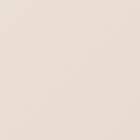
行政書士／司法書士のホームページ制作｜や
わらかさより堅実さを。
ヨガの集客出来るホームぺージ作成。生徒さ
んの知りたいことを理解する。
iPhoneメール プライマリを削除