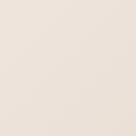
STAFFブログ
カテゴリー
STAFFブログ
前の記事
LINEでもお気軽に
STAFFブログ
次の記事
ホームページ管理費用は必要？
何を管理するの?【保存版】
検索