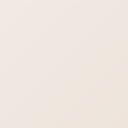
ら使ってくださいって紙追加で渡してました。
あ、そういう部分でひっかかるのかーっていうのがすごく参考
になりました。今後のアドバイスに幅が出た気がしますありが
とうございました
自分で作る場合のホームーページ作成ツールですが、ワードプ
レスは難しいのでちょっと除外したときの考え方としまして、
日本産の作成ツールを使うか、海外製の作成ツールを使うか、
まずその問題はあると思います。
どちらがいいのか？
写真が多めで、綺麗な写真、可愛い写真、おしゃれな写真でア
ピールできるようなサイトなら、海外製のほうがいいと思いま
す。JimdoやWix、webnodeなど。
しっかり文章でアピールしたい、メニューが多い、ページが多
い、そういった場合はカテゴリ分けが得意な日本製のツールの