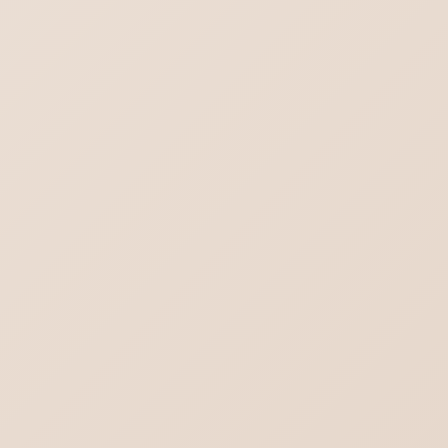
Outlook.comにメールが送れない／届かな
い不達問題
Word-対象画像を一括選択（グループ化）
これからのメールはどうなる？不達を回避す
る方法
チャットGPT｜スレッドを一括削除する方法