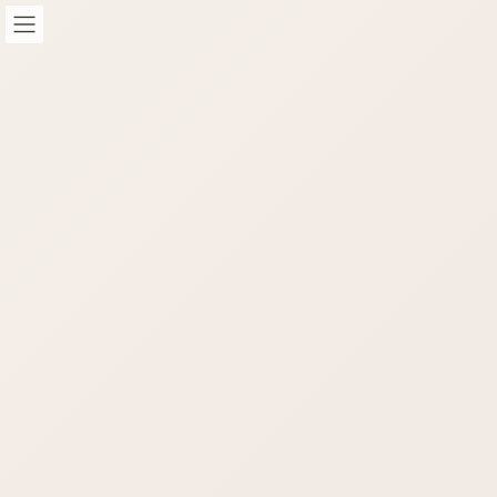
コ
ナ
ン
ビ
テ
ゲ
ン
ー
ツ
シ
へ
ョ
STAFF-Blog
ス
ン
キ
に
ッ
移
HOME
STAFF-Blog
STAFFブログ
LINEでもお気軽に
プ
動
/ 最終更新日時 :
2021年10月22日
nop-masao
STAFFブログ
LINEでもお気軽に
LINE友達追加でもお気軽にご相談ください。