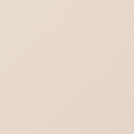
ロリポップ SPF DKIM DMARCを設定する
DMARC設定（ポリシー）と受信側DMARC
設定の違い
Outlook(new)の対義語はOutlook(classic)
ではない