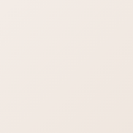
※ただしLINEは最初の簡単なご相談に限らせてください。
複数の方と対応しておりトークルームがどんどん下へ埋もれて
しまい、既読したけど「やらないといけないこと」を忘れるケ
ースがあります。ごめんなさい。トークの中でメールをご案内
しております。本格的なご相談はメール対応でよろしくお願い
します。
仕事でLINEやSlackが使いにくいなーと思っている人はぜひみ
てください。使いにくい理由があります。メール活用術で仕事
効率アップ！ぜひ今後の参考にご覧ください。
メール受信ボックスを整理しよう
編