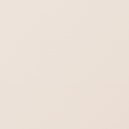
2026年8月7日
最新情報！
飲食店向けホームページ制作 【飲食店】に
ホームページは必要？
はじめてのホームページ制作依頼・よくある
不安や疑問をまとめました
行政書士／司法書士のホームページ制作｜や
わらかさより堅実さを。