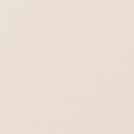
ヨガの集客出来るホームぺージ作成。生徒さ
んの知りたいことを理解する。
iPhoneメール プライマリを削除
ワードプレス7.0の不具合-管理画面の文字が消える？真っ白？
デスクトップに保存されているPDFファイル
のアイコン見方