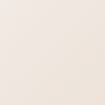
ムページってどういう意味ですか？って真顔で
聞かれたら、回答に困ったので真剣に考えてみ
ました。 注意：「ホームページ」本来はブラウ
ザ（S […]
検索
ブログ一覧を見る
2026年8月7日
最新情報！
飲食店向けホームページ制作 【飲食店】に
ホームページは必要？