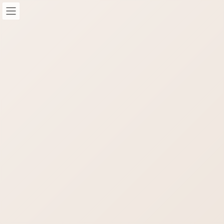
コ
ナ
ン
ビ
テ
ゲ
ン
ー
ツ
シ
へ
ョ
STAFF-Blog
ス
ン
キ
に
ッ
移
HOME
STAFF-Blog
ホームページとは
プ
動
ホームページとは
STAFFブログ
ホームページとは？
ホームページとは何か？ホームページってどう
いう意味ですか？ ホームページとは何か？ホー