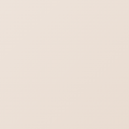
iPhoneメール プライマリを削除
ワードプレス7.0の不具合-管理画面の文字が消える？真っ白？
デスクトップに保存されているPDFファイル
のアイコン見方
Outlook.comにメールが送れない／届かな
い不達問題