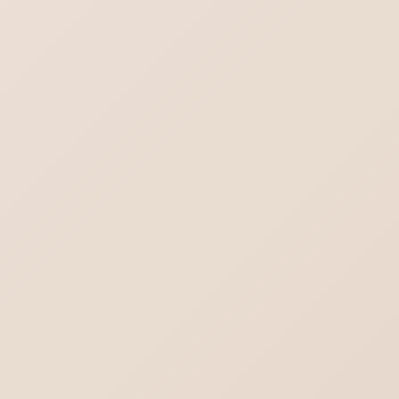
Word-対象画像を一括選択（グループ化）
これからのメールはどうなる？不達を回避す
る方法
チャットGPT｜スレッドを一括削除する方法