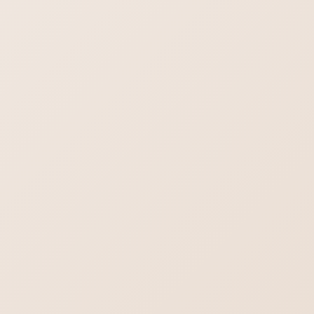
はじめてのホームページ制作依頼・よくある
不安や疑問をまとめました
行政書士／司法書士のホームページ制作｜や
わらかさより堅実さを。
ヨガの集客出来るホームぺージ作成。生徒さ
んの知りたいことを理解する。