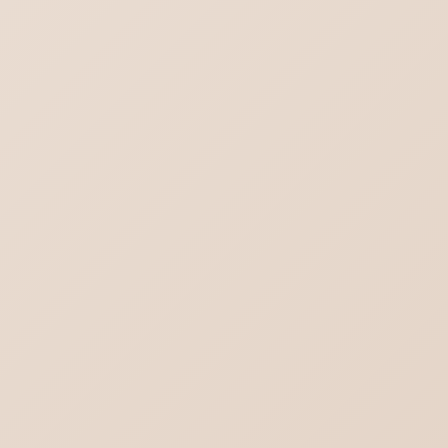
ロリポップ SPF DKIM DMARCを設定する
DMARC設定（ポリシー）と受信側DMARC
設定の違い
Outlook(new)の対義語はOutlook(classic)
ではない
ブログ一覧を見る