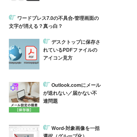
ワードプレス7.0の不具合-管理画面の
文字が消える？真っ白？
デスクトップに保存さ
れているPDFファイルの
アイコン見方
Outlook.comにメール
が送れない／届かない不
達問題
Word-対象画像を一括
選択（グループ化）