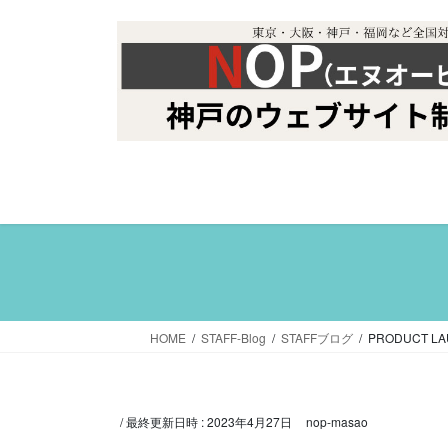
コ
ナ
ン
ビ
テ
ゲ
ン
ー
ツ
シ
へ
ョ
ス
ン
キ
に
ッ
移
プ
動
HOME
STAFF-Blog
STAFFブログ
PRODUCT 
/ 最終更新日時 :
2023年4月27日
nop-masao