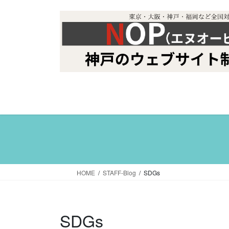
コ
ナ
ン
ビ
テ
ゲ
ン
ー
ツ
シ
へ
ョ
ス
ン
キ
に
ッ
移
プ
動
HOME
STAFF-Blog
SDGs
SDGs