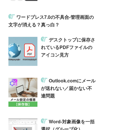
ワードプレス7.0の不具合-管理画面の
文字が消える？真っ白？
デスクトップに保存さ
れているPDFファイルの
アイコン見方
Outlook.comにメール
が送れない／届かない不
達問題
Word-対象画像を一括
選択（グループ化）