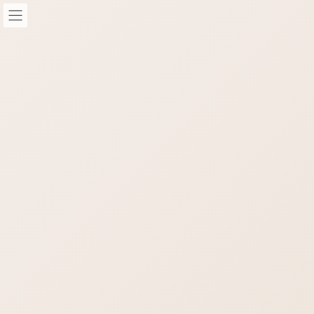
コ
ナ
ン
ビ
テ
ゲ
ン
ー
ツ
シ
へ
ョ
STAFF-Blog
ス
ン
キ
に
ッ
移
HOME
STAFF-Blog
管理費用
プ
動
管理費用
STAFFブログ
ホームページ管理費用は必要？何
を管理するの?【保存版】
#ホームぺージ #管理費用 #ワードプレス #保守管理 ホームぺー