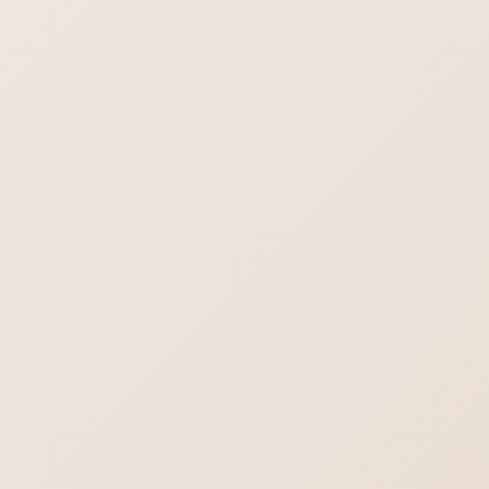
はじめてのホームページ制作依頼・よくある
不安や疑問をまとめました
行政書士／司法書士のホームページ制作｜や
わらかさより堅実さを。
ヨガの集客出来るホームぺージ作成。生徒さ
んの知りたいことを理解する。