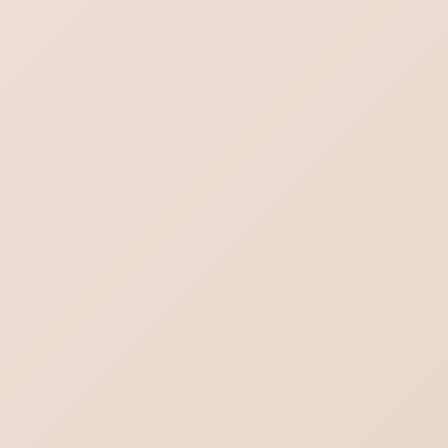
Word-対象画像を一括選択（グループ化）
これからのメールはどうなる？不達を回避す
る方法
チャットGPT｜スレッドを一括削除する方法