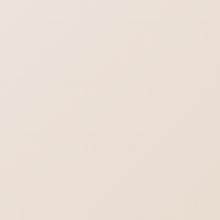
iPhoneメール プライマリを削除
ワードプレス7.0の不具合-管理画面の文字が消える？真っ白？
デスクトップに保存されているPDFファイル
のアイコン見方
Outlook.comにメールが送れない／届かな
い不達問題