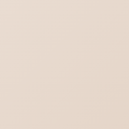
ロリポップ SPF DKIM DMARCを設定する
DMARC設定（ポリシー）と受信側DMARC
設定の違い
Outlook(new)の対義語はOutlook(classic)
ではない
ブログ一覧を見る