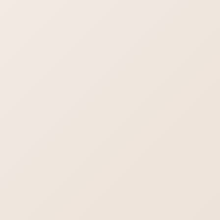
ジ 管理費用についての完全保存版【2022年最新】 ホームペー
ジの管理費用・ランニングコストは必要？なにを管理するの？
ホームページは管理費用が必要なの？ […]
検索
ブログ一覧を見る
2026年8月8日
最新情報！
飲食店向けホームページ制作 【飲食店】に
ホームページは必要？