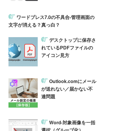
ワードプレス7.0の不具合-管理画面の
文字が消える？真っ白？
デスクトップに保存さ
れているPDFファイルの
アイコン見方
Outlook.comにメール
が送れない／届かない不
達問題
Word-対象画像を一括
選択（グループ化）