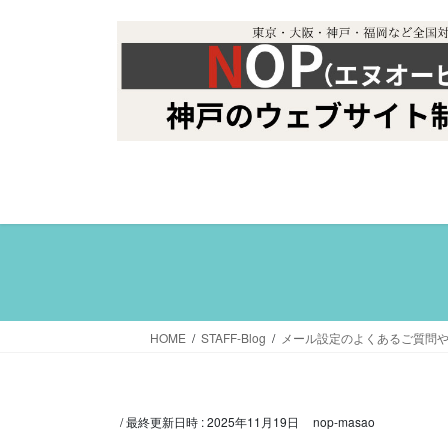
コ
ナ
ン
ビ
テ
ゲ
ン
ー
ツ
シ
へ
ョ
ス
ン
キ
に
ッ
移
プ
動
HOME
STAFF-Blog
メール設定のよくあるご質問
/ 最終更新日時 :
2025年11月19日
nop-masao