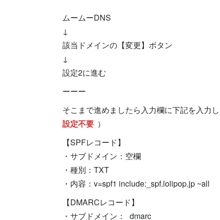
ムームーDNS
↓
該当ドメインの【変更】ボタン
↓
設定2に進む
ーーー
そこまで進めましたら入力欄に下記を入力し
設定不要
）
【SPFレコード】
・サブドメイン：空欄
・種別：TXT
・内容：v=spf1 include:_spf.lolipop.jp ~all
【DMARCレコード】
・サブドメイン：_dmarc