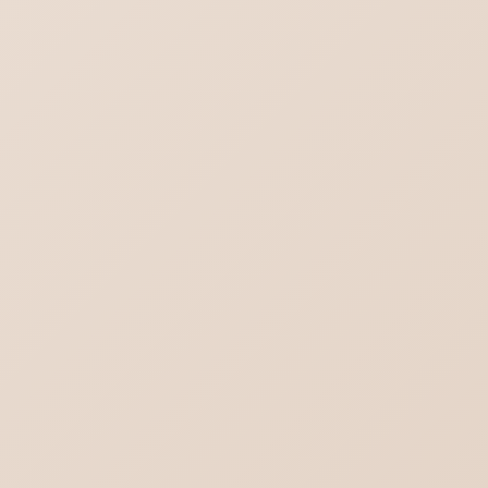
ロリポップ SPF DKIM DMARCを設定する
DMARC設定（ポリシー）と受信側DMARC
設定の違い
Outlook(new)の対義語はOutlook(classic)
ではない
ブログ一覧を見る