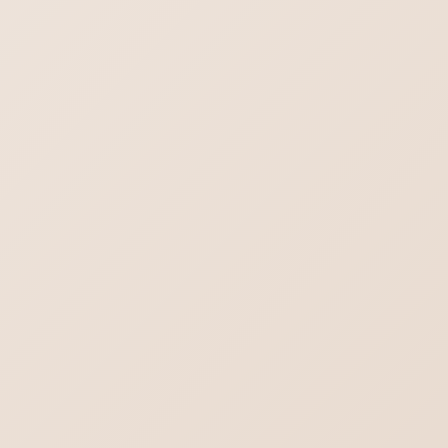
iPhoneメール プライマリを削除
ワードプレス7.0の不具合-管理画面の文字が消える？真っ白？
デスクトップに保存されているPDFファイル
のアイコン見方
Outlook.comにメールが送れない／届かな
い不達問題