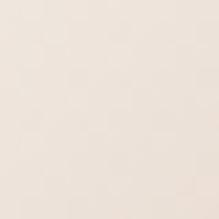
はじめてのホームページ制作依頼・よくある
不安や疑問をまとめました
行政書士／司法書士のホームページ制作｜や
わらかさより堅実さを。
ヨガの集客出来るホームぺージ作成。生徒さ
んの知りたいことを理解する。