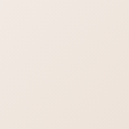
こOK！喫煙室ではなく全席喫煙可能なカフェ＆バーMoonさん
がオープン。「赤・月・鹿」をコンセプトにしたおしゃれなカ
フェ＆バーです。 ウェブサイト制作のお手伝いを […]
検索
ブログ一覧を見る
2026年8月8日
最新情報！
飲食店向けホームページ制作 【飲食店】に
ホームページは必要？