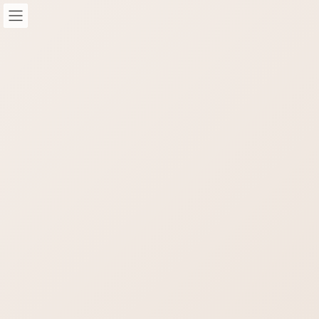
コ
ナ
ン
ビ
テ
ゲ
ン
ー
ツ
シ
へ
ョ
STAFF-Blog
ス
ン
キ
に
ッ
移
HOME
STAFF-Blog
カフェ
プ
動
カフェ
STAFFブログ
三宮でタバコOK！喫煙可能なカフ
ェ＆バー Moon
タバコOKでおしゃれなカフェバー 神戸三宮の新道沿いにたば