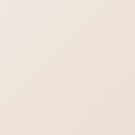
2026年8月7日
最新情報！
飲食店向けホームページ制作 【飲食店】に
ホームページは必要？
はじめてのホームページ制作依頼・よくある
不安や疑問をまとめました
行政書士／司法書士のホームページ制作｜や
わらかさより堅実さを。