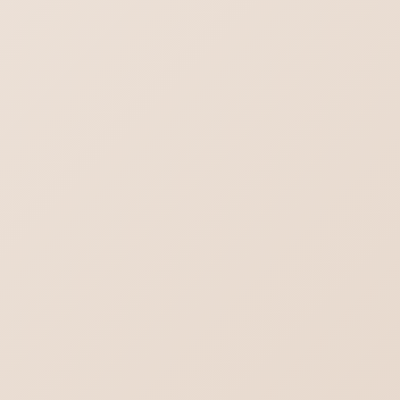
のアイコン見方
Outlook.comにメールが送れない／届かな
い不達問題
Word-対象画像を一括選択（グループ化）
これからのメールはどうなる？不達を回避す
る方法