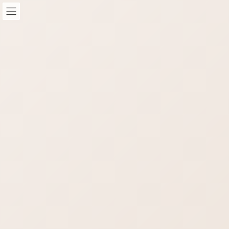
コ
ナ
ン
ビ
テ
ゲ
ン
ー
ツ
シ
へ
ョ
STAFF-Blog
ス
ン
キ
に
ッ
移
HOME
STAFF-Blog
STAFFブログ
納期対応不可
プ
動
/ 最終更新日時 :
2021年7月27日
nop-masao
STAFFブログ
納期対応不可
現在コロナ補助金関係でサイト制作が追いついていません。納
期対応は不可となっております。ご了承くださいませ。