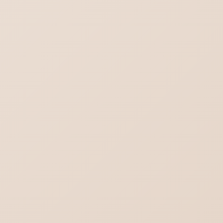
チャットGPT｜スレッドを一括削除する方法
ロリポップ SPF DKIM DMARCを設定する
DMARC設定（ポリシー）と受信側DMARC
設定の違い