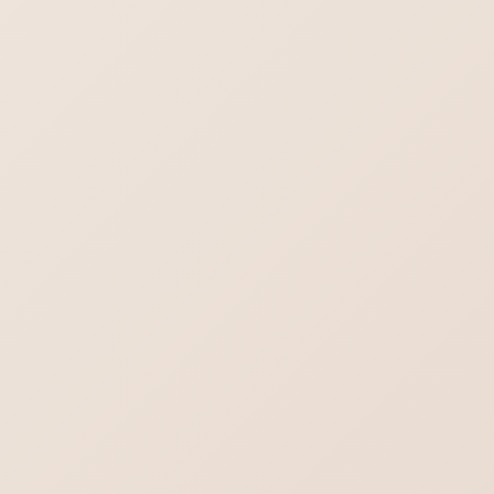
ヨガの集客出来るホームぺージ作成。生徒さ
んの知りたいことを理解する。
iPhoneメール プライマリを削除
ワードプレス7.0の不具合-管理画面の文字が消える？真っ白？
デスクトップに保存されているPDFファイル